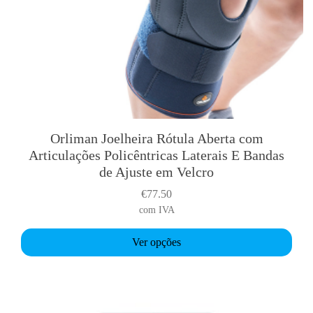
Orliman Joelheira Rótula Aberta com
T
Articulações Policêntricas Laterais E Bandas
h
de Ajuste em Velcro
i
s
€
77.50
p
com IVA
r
o
Ver opções
d
u
c
t