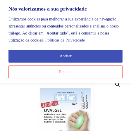
Skip to content
Promoções |
Veja as promoções agora!
Nós valorizamos a sua privacidade
Utilizamos cookies para melhorar a sua experiência de navegação,
apresentar anúncios ou conteúdos personalizados e analisar o nosso
tráfego. Ao clicar em "Aceitar tudo", está a consentir a nossa
Search
Account
Categorias
Cart
utilização de cookies.
Políticas de Privacidade
Aceitar
OMB
Reabilitação e fisioterapia
Reabilitação
Ovalge
Rejeitar