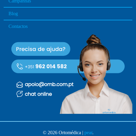
Campanhas
e
Blog
Contactos
© 2026 Ortomédica |
pear
.