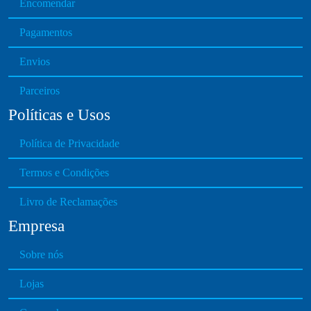
Encomendar
o
s
Pagamentos
e
n
Envios
o
n
Parceiros
t
Políticas e Usos
h
e
Política de Privacidade
p
r
Termos e Condições
o
Livro de Reclamações
d
u
Empresa
c
t
Sobre nós
p
Lojas
a
g