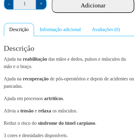
Q
-
+
Adicionar
u
a
n
Descrição
Informação adicional
Avaliações (0)
t
i
d
Descrição
a
Ajuda na
reabilitação
das mãos e dedos, pulsos e músculos da
d
mão e o braço.
e
d
Ajuda na
recuperação
de pós-operatórios e depois de acidentes ou
e
pancadas.
O
v
Ajuda em processos
artríticos
.
a
Alivia a
tensão
e
relaxa
os músculos.
l
g
Reduz o risco do
síndrome do túnel carpiano
.
e
l
3 cores e densidades disponíveis.