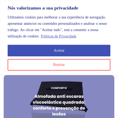
Skip to content
Promoções |
Veja as promoções agora!
Nós valorizamos a sua privacidade
Utilizamos cookies para melhorar a sua experiência de navegação,
apresentar anúncios ou conteúdos personalizados e analisar o nosso
tráfego. Ao clicar em "Aceitar tudo", está a consentir a nossa
Search
Account
Categorias
Cart
utilização de cookies.
Políticas de Privacidade
Aceitar
Etiqueta:
almofada; anti escaras;
viscoelástica ;quadrada
Rejeitar