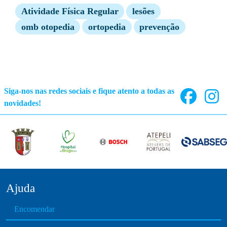
Atividade Física Regular
lesões
omb otopedia
ortopedia
prevenção
Siga-nos nas redes sociais e fique atento a todas as
novidades!
Ajuda
Encomendar