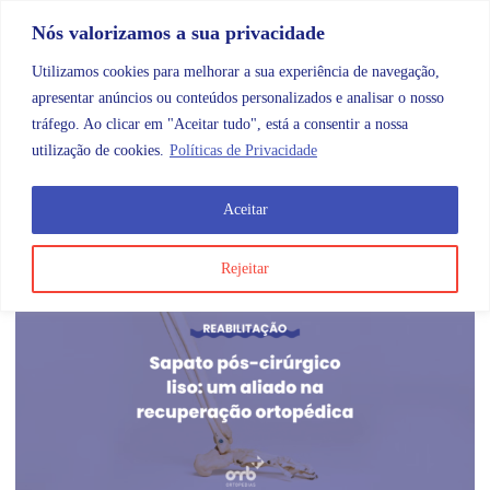
Skip to content
Promoções |
Veja as promoções agora!
Nós valorizamos a sua privacidade
Utilizamos cookies para melhorar a sua experiência de navegação,
apresentar anúncios ou conteúdos personalizados e analisar o nosso
tráfego. Ao clicar em "Aceitar tudo", está a consentir a nossa
Search
Account
Categorias
Cart
utilização de cookies.
Políticas de Privacidade
Aceitar
Etiqueta:
Atividade Física Regular
Rejeitar