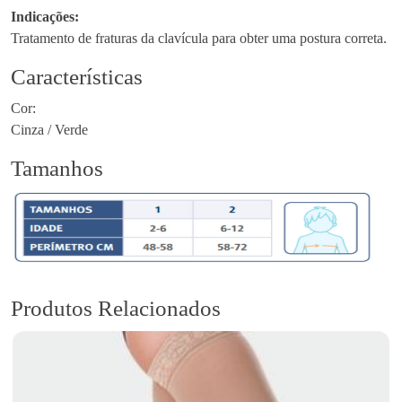
n
Indicações:
I
Tratamento de fraturas da clavícula para obter uma postura correta.
m
Características
o
b
Cor:
i
Cinza / Verde
l
i
Tamanhos
z
a
d
o
r
d
Produtos Relacionados
e
C
l
a
v