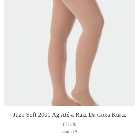
í
c
u
l
a
P
e
d
i
á
t
r
i
c
o
Juzo Soft 2001 Ag Até a Raiz Da Coxa Kurtz
T
h
€
71.00
i
com IVA
s