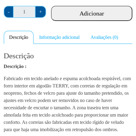
Q
-
+
Adicionar
u
a
n
Descrição
Informação adicional
Avaliações (0)
t
i
d
Descrição
a
Descrição :
d
e
Fabricado em tecido anelado e espuma acolchoada respirável, com
d
forro interior em algodão TERRY, com correias de regulação em
e
neopreno, fechos de velcro para ajuste do tamanho pretendido, os
O
ajustes em velcro podem ser removidos no caso de haver
r
necessidade de encurtar o tamanho. A zona traseira tem uma
l
almofada feita em tecido acolchoado para proporcionar um maior
i
conforto. As correias são fabricadas em tecido rígido de veludo
m
para que haja uma imobilização em retropulsão dos ombros.
a