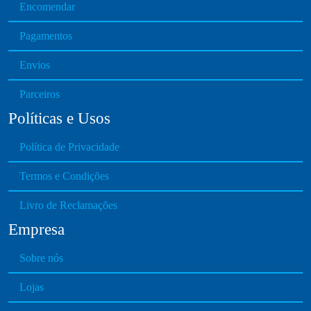
Encomendar
c
l
h
e
Pagamentos
o
v
s
Envios
a
e
r
n
Parceiros
i
o
Políticas e Usos
a
n
n
t
Política de Privacidade
t
h
s
e
Termos e Condições
.
p
T
Livro de Reclamações
r
h
o
Empresa
e
d
o
u
Sobre nós
p
c
t
Lojas
t
i
p