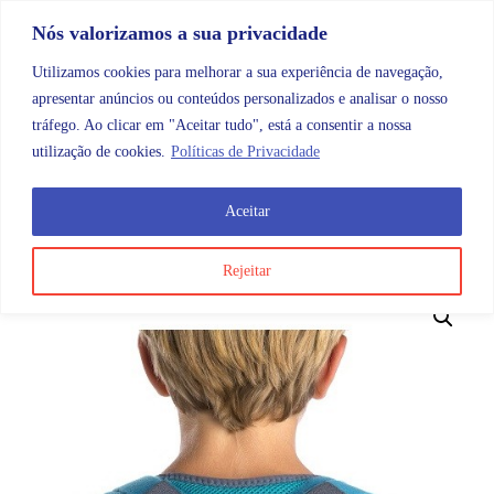
Skip to content
Promoções |
Veja as promoções agora!
Nós valorizamos a sua privacidade
Utilizamos cookies para melhorar a sua experiência de navegação,
apresentar anúncios ou conteúdos personalizados e analisar o nosso
tráfego. Ao clicar em "Aceitar tudo", está a consentir a nossa
Search
Account
Categorias
Cart
utilização de cookies.
Políticas de Privacidade
Aceitar
OMB
Ortopedia
Membros superiores
Clavícula
Or
Rejeitar