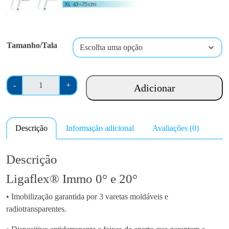
Tamanho/Tala
Q
-
+
Adicionar
u
a
n
Descrição
Informação adicional
Avaliações (0)
t
i
d
Descrição
a
Ligaflex® Immo 0° e 20°
d
e
• Imobilização garantida por 3 varetas moldáveis e
d
radiotransparentes.
e
T