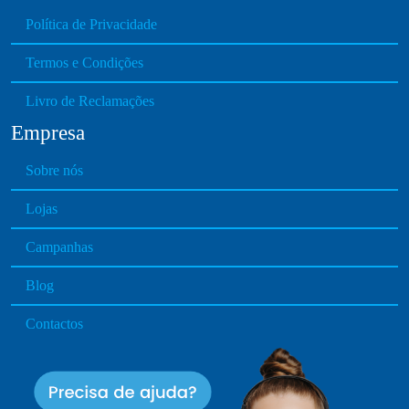
n
Política de Privacidade
t
s
Termos e Condições
.
T
Livro de Reclamações
h
Empresa
e
o
Sobre nós
p
t
Lojas
i
o
Campanhas
n
Blog
s
m
Contactos
a
y
b
e