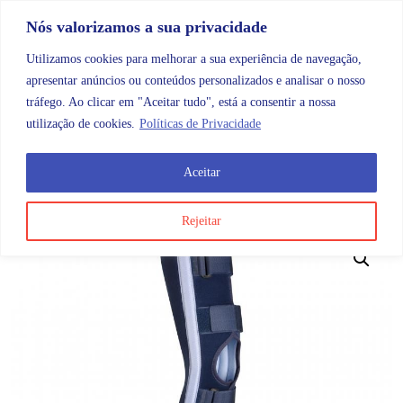
Skip to content
Promoções |
Veja as promoções agora!
Nós valorizamos a sua privacidade
Utilizamos cookies para melhorar a sua experiência de navegação,
apresentar anúncios ou conteúdos personalizados e analisar o nosso
tráfego. Ao clicar em "Aceitar tudo", está a consentir a nossa
Search
Account
Categorias
Cart
utilização de cookies.
Políticas de Privacidade
Aceitar
OMB
Ortopedia
Membros inferiores
Joelho
Tala I
Rejeitar