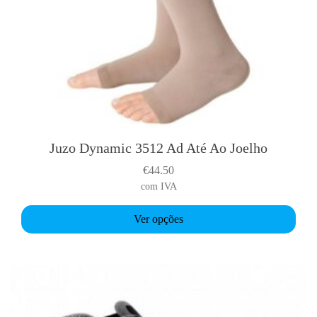
Juzo Dynamic 3512 Ad Até Ao Joelho
T
h
€
44.50
i
com IVA
s
p
Ver opções
r
o
d
u
c
t