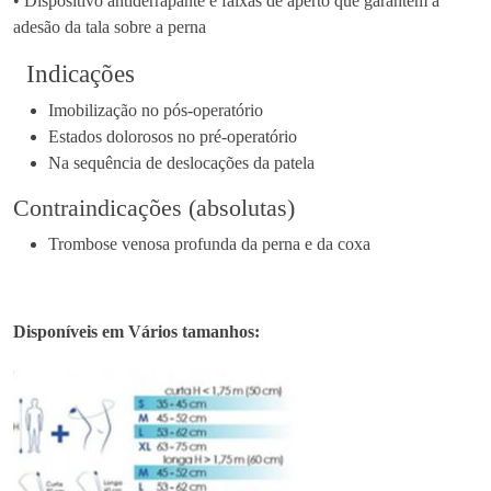
• Dispositivo antiderrapante e faixas de aperto que garantem a
a
adesão da tala sobre a perna
l
Indicações
a
I
Imobilização no pós-operatório
m
Estados dolorosos no pré-operatório
o
Na sequência de deslocações da patela
b
Contraindicações (absolutas)
i
l
Trombose venosa profunda da perna e da coxa
i
z
a
Disponíveis em Vários tamanhos:
d
o
r
a
d
e