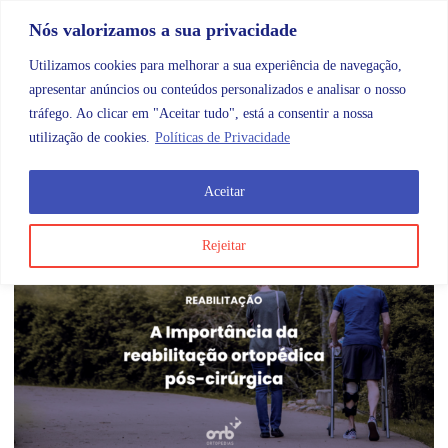
Skip to content
Promoções |
Veja as promoções agora!
Nós valorizamos a sua privacidade
Utilizamos cookies para melhorar a sua experiência de navegação,
apresentar anúncios ou conteúdos personalizados e analisar o nosso
tráfego. Ao clicar em "Aceitar tudo", está a consentir a nossa
Search
Account
Categorias
Cart
utilização de cookies.
Políticas de Privacidade
Aceitar
Etiqueta:
cirurgia
Rejeitar